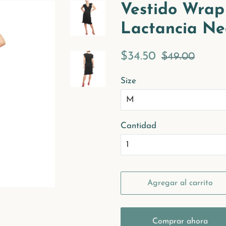
Vestido Wrap
Lactancia Ne
Precio
Precio
$34.50
$49.00
habitual
de
Size
venta
Cantidad
Agregar al carrito
Comprar ahora