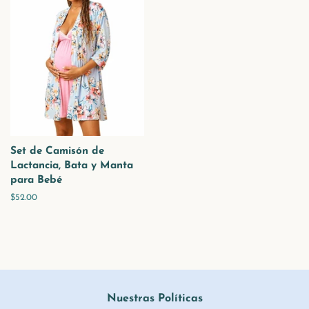
Set de Camisón de
Lactancia, Bata y Manta
para Bebé
Precio
$52.00
habitual
Nuestras Políticas