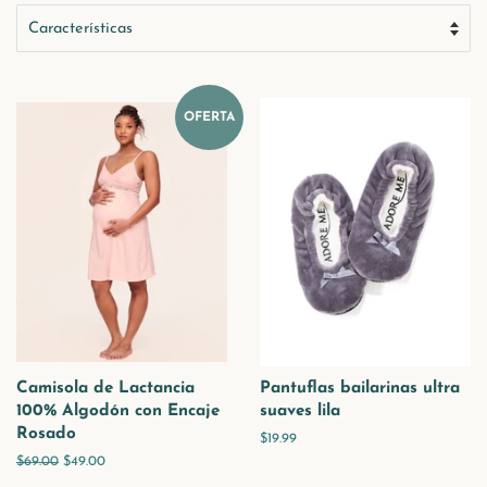
OFERTA
Camisola de Lactancia
Pantuflas bailarinas ultra
100% Algodón con Encaje
suaves lila
Rosado
Precio
$19.99
habitual
Precio
$69.00
Precio
$49.00
habitual
de