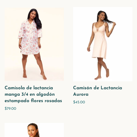
venta
Camisola de lactancia
Camisón de Lactancia
manga 3/4 en algodón
Aurora
estampado flores rosadas
Precio
$45.00
habitual
Precio
$79.00
habitual