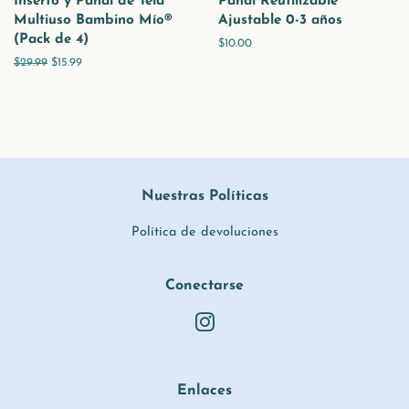
Inserto y Pañal de Tela
Pañal Reutilizable
Multiuso Bambino Mío®
Ajustable 0-3 años
(Pack de 4)
Precio
$10.00
habitual
Precio
$29.99
Precio
$15.99
habitual
de
venta
Nuestras Políticas
Política de devoluciones
Conectarse
Instagram
Enlaces