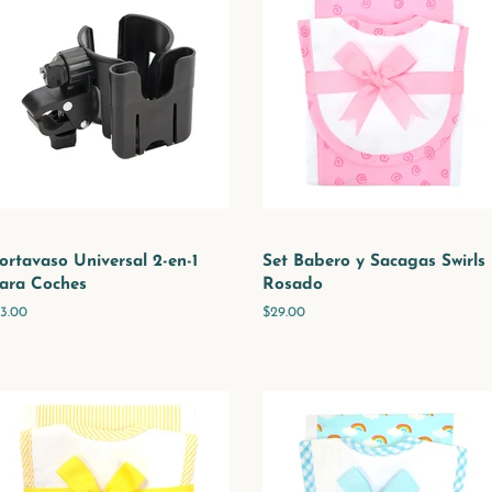
ortavaso Universal 2-en-1
Set Babero y Sacagas Swirls
ara Coches
Rosado
recio
13.00
Precio
$29.00
abitual
habitual