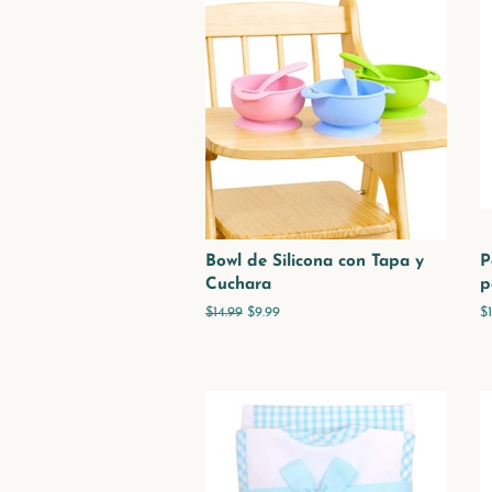
Bowl de Silicona con Tapa y
P
Cuchara
p
Precio
$14.99
Precio
$9.99
P
$
habitual
de
h
venta