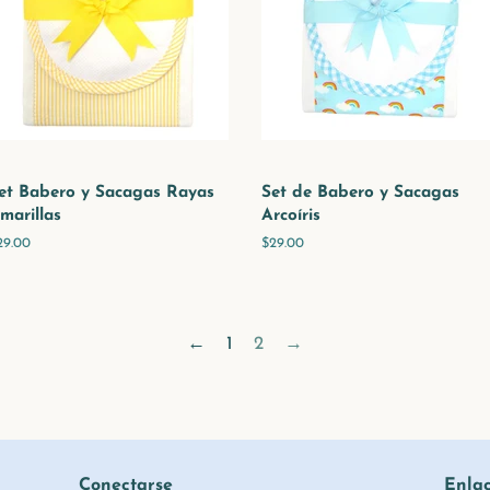
et Babero y Sacagas Rayas
Set de Babero y Sacagas
marillas
Arcoíris
recio
29.00
Precio
$29.00
abitual
habitual
←
1
2
→
Conectarse
Enla