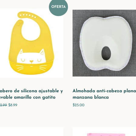
OFERTA
abero de silicona ajustable y
Almohada anti-cabeza plana
avable amarillo con gatito
manzana blanca
recio
12.99
Precio
$8.99
Precio
$25.00
abitual
de
habitual
venta