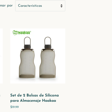
nar por
a
Set de 2 Bolsas de Silicona
para Almacenaje Haakaa
Precio
$19.99
habitual