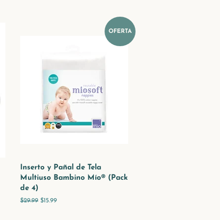
OFERTA
Inserto y Pañal de Tela
Multiuso Bambino Mío® (Pack
de 4)
Precio
$29.99
Precio
$15.99
habitual
de
venta