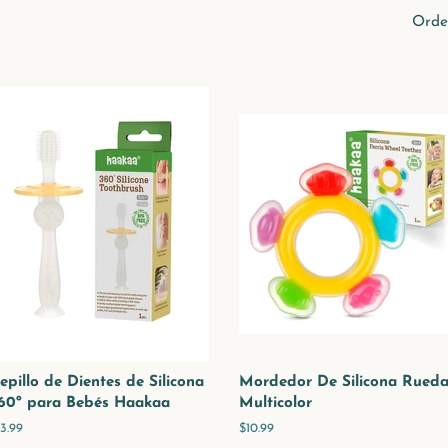
Orde
epillo de Dientes de Silicona
Mordedor De Silicona Rued
60º para Bebés Haakaa
Multicolor
recio
13.99
Precio
$10.99
abitual
habitual