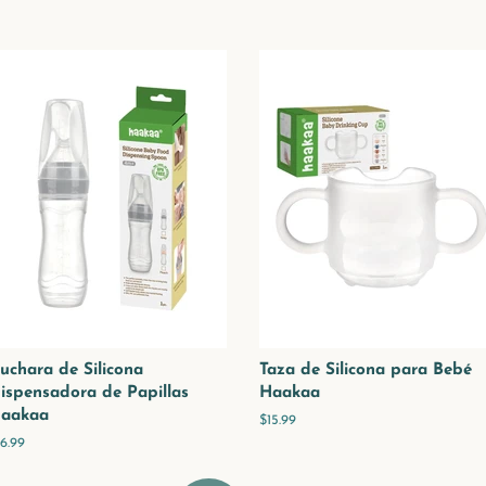
uchara de Silicona
Taza de Silicona para Bebé
ispensadora de Papillas
Haakaa
aakaa
Precio
$15.99
habitual
recio
16.99
abitual