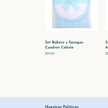
Set Babero y Sacagas
S
Cuadros Celeste
A
Precio
$29.00
P
$
habitual
h
Nuestras Políticas