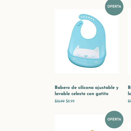
OFERTA
Babero de silicona ajustable y
B
lavable celeste con gatito
l
Precio
$12.99
Precio
$8.99
P
$
habitual
de
h
venta
OFERTA