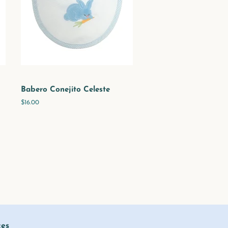
Babero Conejito Celeste
Precio
$16.00
habitual
ces