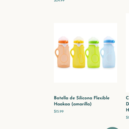
Precio
$24.99
habitual
Botella de Silicona Flexible
C
Haakaa (amarilla)
D
H
Precio
$15.99
habitual
P
$
h