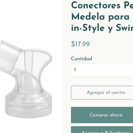
Conectores Pe
Medela para 
in-Style y Sw
Precio
Precio
$17.99
habitual
de
Cantidad
venta
Agregar al carrito
Comprar ahora